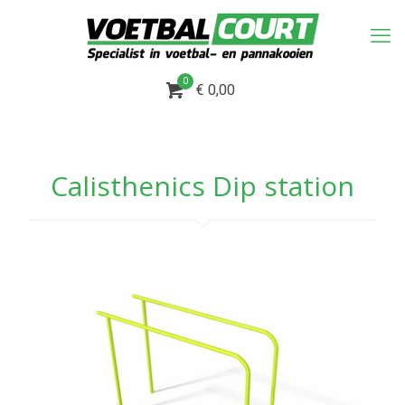
0
€ 0,00
Calisthenics Dip station