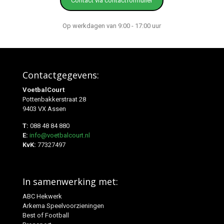
Contact via contactformulier
Op werkdagen van 9:00 - 17:00 uur
Contactgegevens:
VoetbalCourt
Pottenbakkerstraat 28
9403 VX Assen
T:
088 48 84 880
E:
info@voetbalcourt.nl
KvK:
77327497
In samenwerking met:
ABC Hekwerk
Arkema Speelvoorzieningen
Best of Football