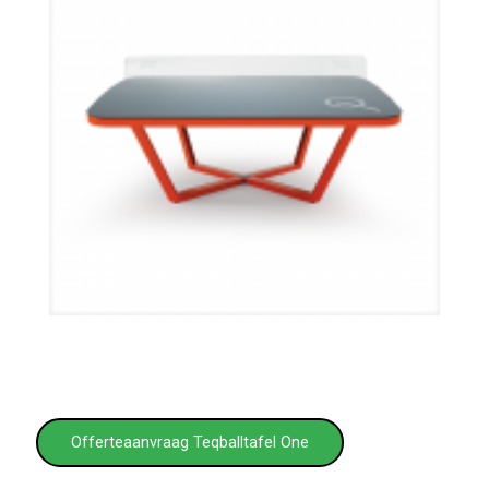
Offerteaanvraag Teqballtafel One