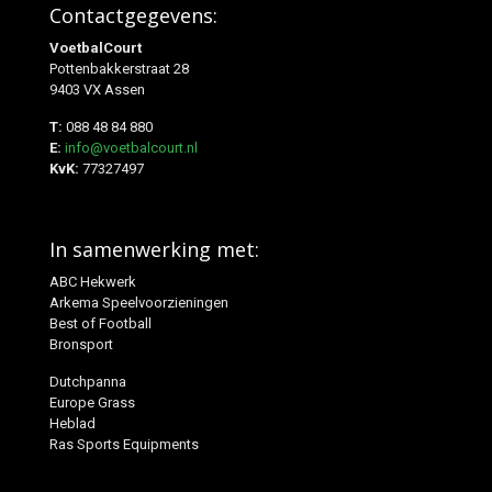
Contactgegevens:
VoetbalCourt
Pottenbakkerstraat 28
9403 VX Assen
T:
088 48 84 880
E:
info@voetbalcourt.nl
KvK:
77327497
In samenwerking met:
ABC Hekwerk
Arkema Speelvoorzieningen
Best of Football
Bronsport
Dutchpanna
Europe Grass
Heblad
Ras Sports Equipments