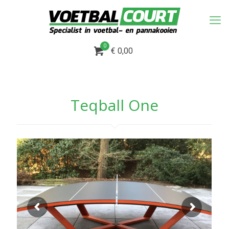
0
€ 0,00
Teqball One