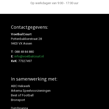
Op werkdagen van 9:00 - 17:00 uur
Contactgegevens:
VoetbalCourt
Pottenbakkerstraat 28
9403 VX Assen
T:
088 48 84 880
E:
info@voetbalcourt.nl
KvK:
77327497
In samenwerking met:
ABC Hekwerk
Arkema Speelvoorzieningen
Best of Football
Bronsport
Dutchpanna