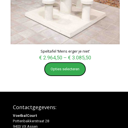
Speltafel ‘Mens erger je niet’
€
2.964,50
–
€
3.085,50
Opties selecteren
Contactgegevens:
VoetbalCourt
Pottenbakkerstraat 28
9403 VX Assen