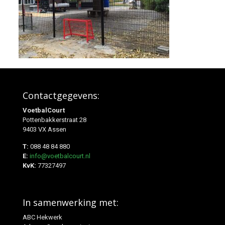
Contactgegevens:
VoetbalCourt
Pottenbakkerstraat 28
9403 VX Assen
T:
088 48 84 880
E:
info@voetbalcourt.nl
KvK:
77327497
In samenwerking met:
ABC Hekwerk