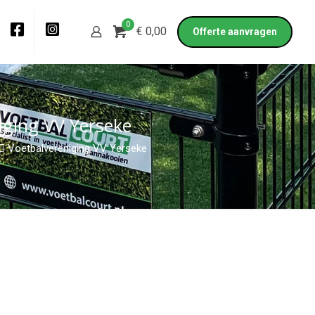
0
€ 0,00
Offerte aanvragen
iging VV Yerseke
  Voetbalvereniging VV Yerseke