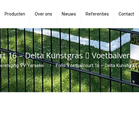
Producten
Over ons
Nieuws
Referenties
Contact
rt 16 – Delta Kunstgras  Voetbalveren
vereniging VV Yerseke
Foto Voetbalcourt 16 – Delta Kunstgras