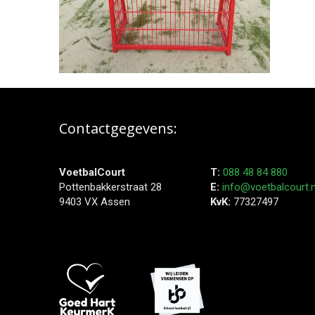
Contactgegevens:
VoetbalCourt
T:
088 48 84 880
Pottenbakkerstraat 28
E:
info@voetbalcourt.n
9403 VX Assen
KvK:
77327497