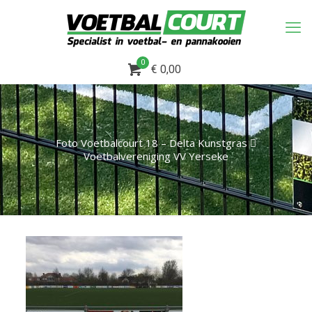
0
€ 0,00
Foto Voetbalcourt 18 – Delta Kunstgras 
Voetbalvereniging VV Yerseke