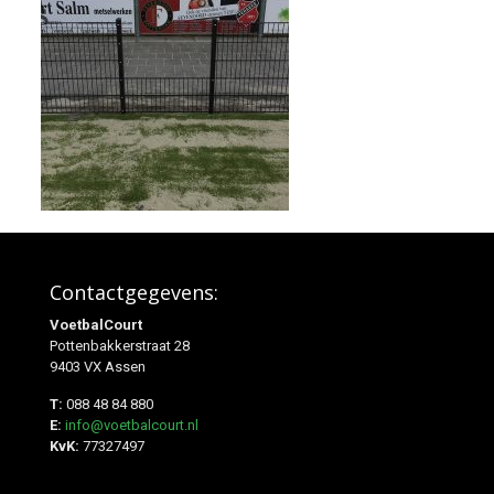
Contactgegevens:
VoetbalCourt
Pottenbakkerstraat 28
9403 VX Assen
T:
088 48 84 880
E:
info@voetbalcourt.nl
KvK:
77327497