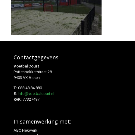
Contactgegevens:
VoetbalCourt
Pottenbakkerstraat 28
9403 VX Assen
T:
088 48 84 880
E:
info@voetbalcourt.nl
KvK:
77327497
In samenwerking met:
ABC Hekwerk