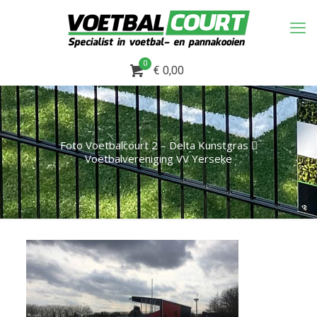
0
€ 0,00
Foto Voetbalcourt 2 – Delta Kunstgras 
Voetbalvereniging VV Yerseke