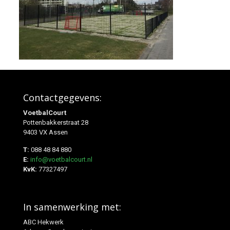
Contactgegevens:
VoetbalCourt
Pottenbakkerstraat 28
9403 VX Assen
T:
088 48 84 880
E:
info@voetbalcourt.nl
KvK:
77327497
In samenwerking met:
ABC Hekwerk