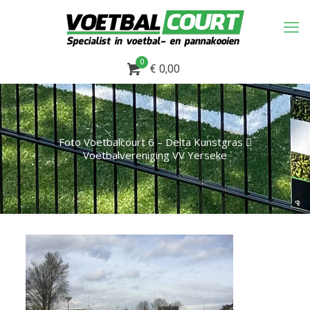
0
€ 0,00
Foto Voetbalcourt 6 – Delta Kunstgras 
Voetbalvereniging VV Yerseke