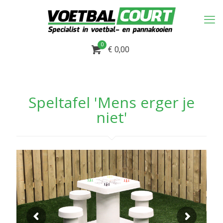
0
€ 0,00
Speltafel 'Mens erger je
niet'