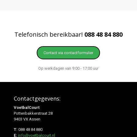
Telefonisch bereikbaar!
088 48 84 880
Contact via contactformulier
Op werkdagen van 9:00 - 17:00 uur
Contactgegevens:
VoetbalCourt
Pottenbakkerstraat 28
9403 VX Assen
T:
088 48 84 880
E:
info@voetbalcourt.nl