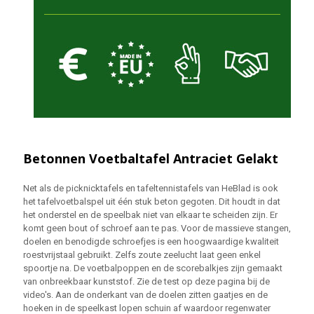
Betonnen Voetbaltafel Antraciet Gelakt
Net als de picknicktafels en tafeltennistafels van HeBlad is ook
het tafelvoetbalspel uit één stuk beton gegoten. Dit houdt in dat
het onderstel en de speelbak niet van elkaar te scheiden zijn. Er
komt geen bout of schroef aan te pas. Voor de massieve stangen,
doelen en benodigde schroefjes is een hoogwaardige kwaliteit
roestvrijstaal gebruikt. Zelfs zoute zeelucht laat geen enkel
spoortje na. De voetbalpoppen en de scorebalkjes zijn gemaakt
van onbreekbaar kunststof. Zie de test op deze pagina bij de
video's. Aan de onderkant van de doelen zitten gaatjes en de
hoeken in de speelkast lopen schuin af waardoor regenwater