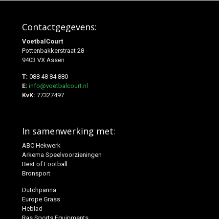
Contactgegevens:
VoetbalCourt
Pottenbakkerstraat 28
9403 VX Assen
T:
088 48 84 880
E:
info@voetbalcourt.nl
KvK:
77327497
In samenwerking met:
ABC Hekwerk
Arkema Speelvoorzieningen
Best of Football
Bronsport
Dutchpanna
Europe Grass
Heblad
Ras Sports Equipments