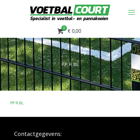
0
€ 0,00
PP R BL
PP R BL
Contactgegevens: