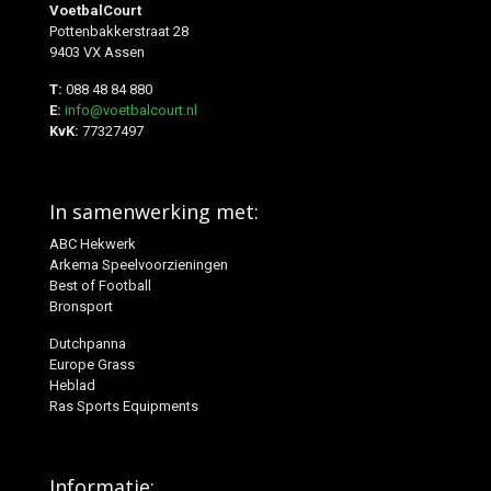
VoetbalCourt
Pottenbakkerstraat 28
9403 VX Assen
T:
088 48 84 880
E:
info@voetbalcourt.nl
KvK:
77327497
In samenwerking met:
ABC Hekwerk
Arkema Speelvoorzieningen
Best of Football
Bronsport
Dutchpanna
Europe Grass
Heblad
Ras Sports Equipments
Informatie: