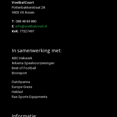
VoetbalCourt
Pottenbakkerstraat 28
9403 VX Assen
T:
088 48 84 880
E:
info@voetbalcourt.nl
KvK:
77327497
In samenwerking met:
ABC Hekwerk
Arkema Speelvoorzieningen
Best of Football
Bronsport
Dutchpanna
Europe Grass
Heblad
Ras Sports Equipments
Informatie: