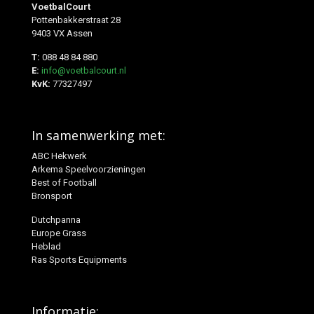
VoetbalCourt
Pottenbakkerstraat 28
9403 VX Assen
T:
088 48 84 880
E:
info@voetbalcourt.nl
KvK:
77327497
In samenwerking met:
ABC Hekwerk
Arkema Speelvoorzieningen
Best of Football
Bronsport
Dutchpanna
Europe Grass
Heblad
Ras Sports Equipments
Informatie: