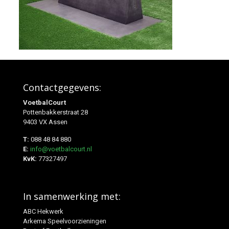
Contactgegevens:
VoetbalCourt
Pottenbakkerstraat 28
9403 VX Assen
T:
088 48 84 880
E:
info@voetbalcourt.nl
KvK:
77327497
In samenwerking met:
ABC Hekwerk
Arkema Speelvoorzieningen