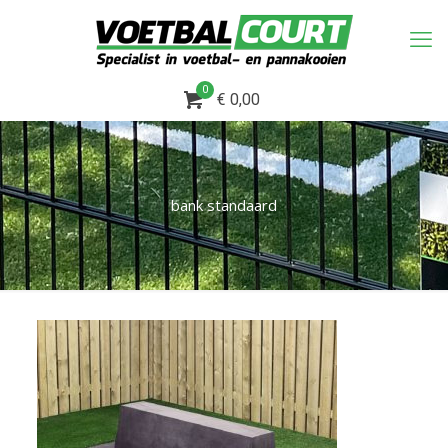
0
€ 0,00
bank standaard