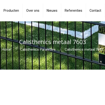
Producten
Over ons
Nieuws
Referenties
Contact
Calisthenics metaal 7603
Home
Calisthenics Paralettes
Calisthenics metaal 7603