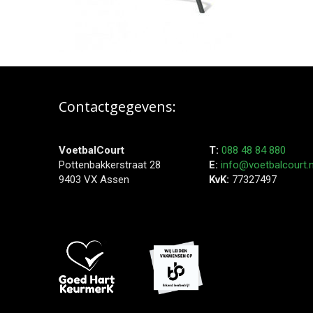
Contactgegevens:
VoetbalCourt
T:
088 48 84 880
Pottenbakkerstraat 28
E:
info@voetbalcourt.n
9403 VX Assen
KvK:
77327497