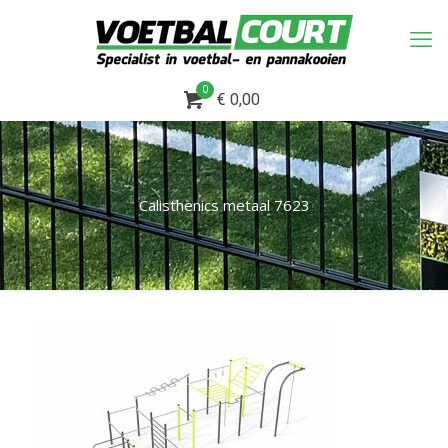
0
€ 0,00
Calisthenics metaal 7623