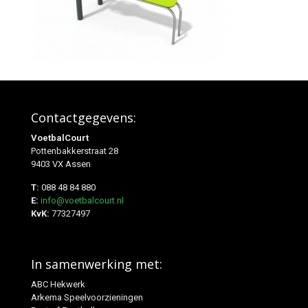
Contactgegevens:
VoetbalCourt
Pottenbakkerstraat 28
9403 VX Assen
T:
088 48 84 880
E:
info@voetbalcourt.nl
KvK:
77327497
In samenwerking met:
ABC Hekwerk
Arkema Speelvoorzieningen