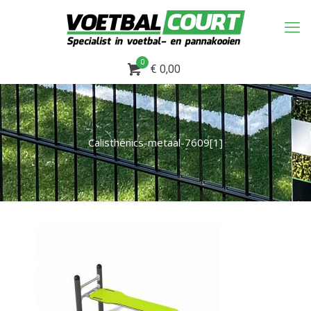
0
€ 0,00
Calisthenics-metaal-7609[1]