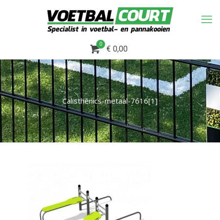
0
€ 0,00
Calisthenics-metaal-7616[1]