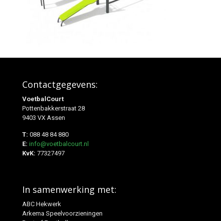
Contactgegevens:
VoetbalCourt
Pottenbakkerstraat 28
9403 VX Assen
T:
088 48 84 880
E:
info@voetbalcourt.nl
KvK:
77327497
In samenwerking met:
ABC Hekwerk
Arkema Speelvoorzieningen