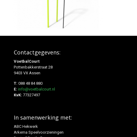
Contactgegevens:
VoetbalCourt
Pottenbakkerstraat 28
9403 VX Assen
T:
088 48 84 880
E:
info@voetbalcourt.nl
KvK:
77327497
In samenwerking met:
ABC Hekwerk
Arkema Speelvoorzieningen