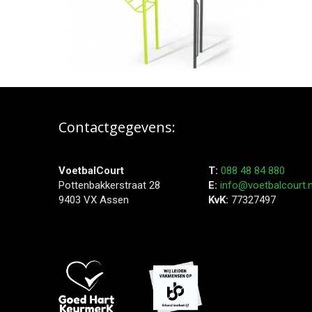
Contactgegevens:
VoetbalCourt
T:
088 48 84 880
Pottenbakkerstraat 28
E:
info@voetbalcourt.n
9403 VX Assen
KvK:
77327497