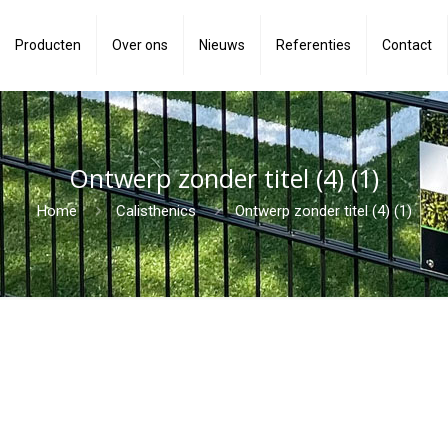
Producten
Over ons
Nieuws
Referenties
Contact
Ontwerp zonder titel (4) (1)
Home
Calisthenics
Ontwerp zonder titel (4) (1)