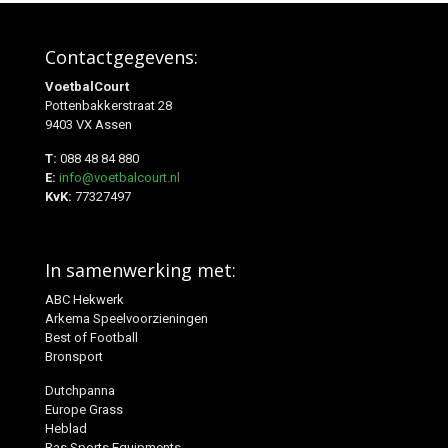
Contactgegevens:
VoetbalCourt
Pottenbakkerstraat 28
9403 VX Assen
T:
088 48 84 880
E:
info@voetbalcourt.nl
KvK:
77327497
In samenwerking met:
ABC Hekwerk
Arkema Speelvoorzieningen
Best of Football
Bronsport
Dutchpanna
Europe Grass
Heblad
Ras Sports Equipments