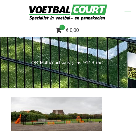
0
€ 0,00
OB-Multicourtkunstgras-9119-mc2