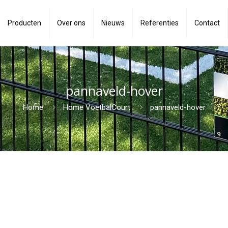
Producten
Over ons
Nieuws
Referenties
Contact
pannaveld-hover
Home
Home VoetbalCourt
pannaveld-hover