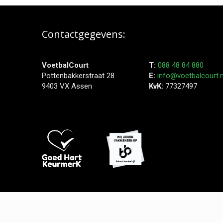
Contactgegevens:
VoetbalCourt
T:
088 48 84 880
Pottenbakkerstraat 28
E:
info@voetbalcourt.n
9403 VX Assen
KvK:
77327497