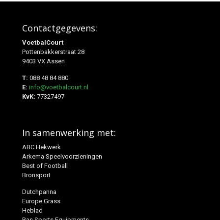
Contactgegevens:
VoetbalCourt
Pottenbakkerstraat 28
9403 VX Assen
T:
088 48 84 880
E:
info@voetbalcourt.nl
KvK:
77327497
In samenwerking met:
ABC Hekwerk
Arkema Speelvoorzieningen
Best of Football
Bronsport
Dutchpanna
Europe Grass
Heblad
Ras Sports Equipments