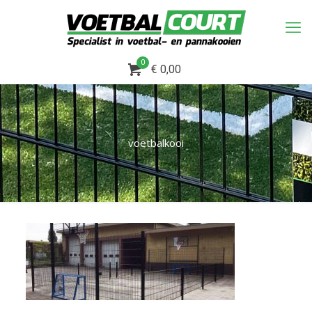
0
€ 0,00
voetbalkooi