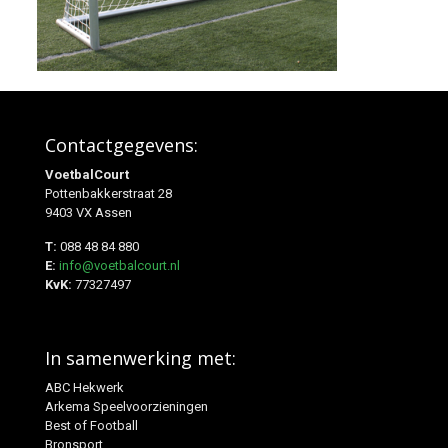
Contactgegevens:
VoetbalCourt
Pottenbakkerstraat 28
9403 VX Assen
T:
088 48 84 880
E:
info@voetbalcourt.nl
KvK:
77327497
In samenwerking met:
ABC Hekwerk
Arkema Speelvoorzieningen
Best of Football
Bronsport