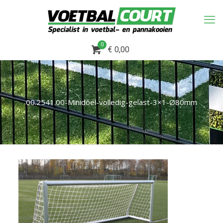
0
€ 0,00
00.2541.00-Minidoel-volledig-gelast-3×1-Ø80mm