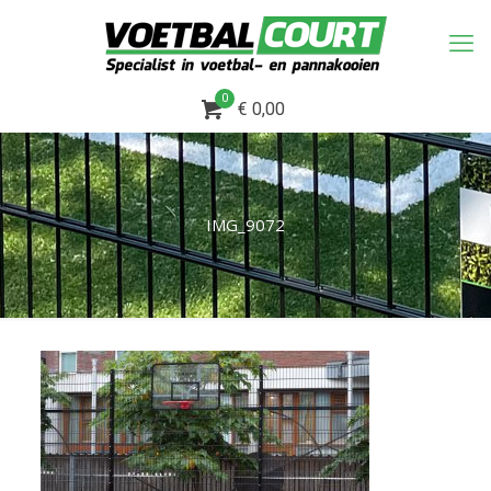
0
€ 0,00
IMG_9072