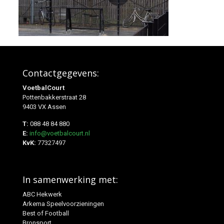
Contactgegevens:
VoetbalCourt
Pottenbakkerstraat 28
9403 VX Assen
T:
088 48 84 880
E:
info@voetbalcourt.nl
KvK:
77327497
In samenwerking met:
ABC Hekwerk
Arkema Speelvoorzieningen
Best of Football
Bronsport