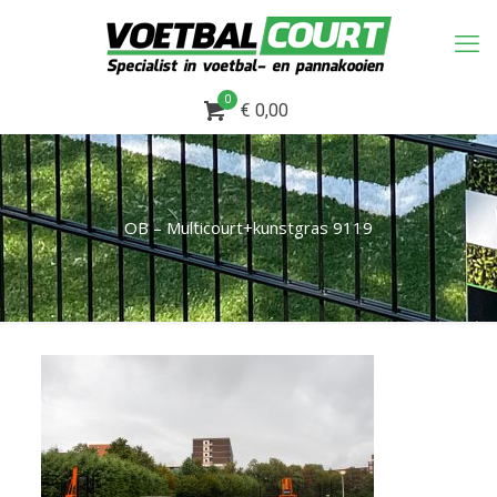
0
€ 0,00
OB – Multicourt+kunstgras 9119