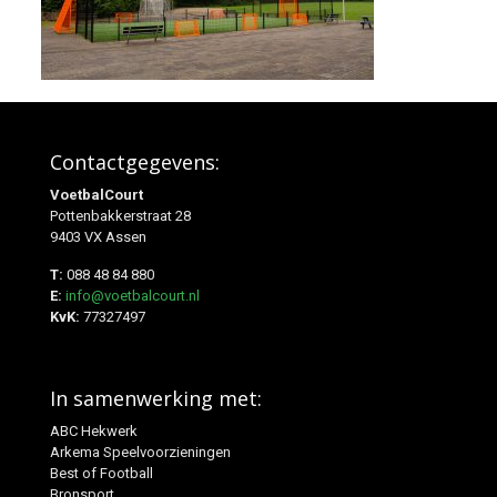
Contactgegevens:
VoetbalCourt
Pottenbakkerstraat 28
9403 VX Assen
T:
088 48 84 880
E:
info@voetbalcourt.nl
KvK:
77327497
In samenwerking met:
ABC Hekwerk
Arkema Speelvoorzieningen
Best of Football
Bronsport