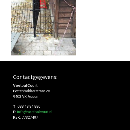
Contactgegevens:
VoetbalCourt
Pottenbakkerstraat 28
9403 VX Assen
T:
088 48 84 880
E:
info@voetbalcourt.nl
KvK:
77327497