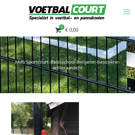
0
€ 0,00
Multi Sportcourt-Basisschool-Benjamin-basicserie-
achteraanzicht