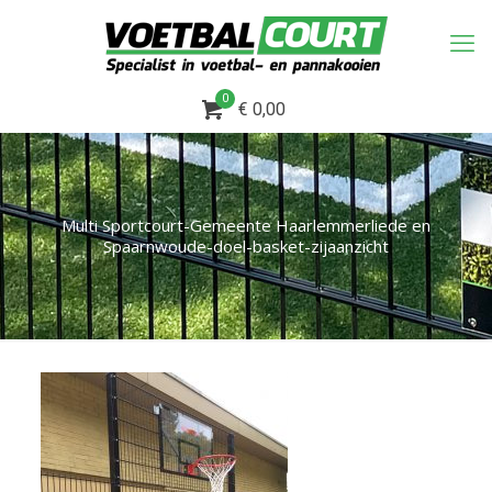
0
€ 0,00
Multi Sportcourt-Gemeente Haarlemmerliede en
Spaarnwoude-doel-basket-zijaanzicht