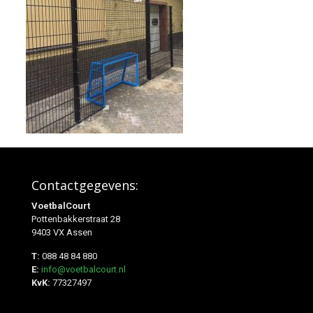
Contactgegevens:
VoetbalCourt
Pottenbakkerstraat 28
9403 VX Assen
T:
088 48 84 880
E:
info@voetbalcourt.nl
KvK:
77327497