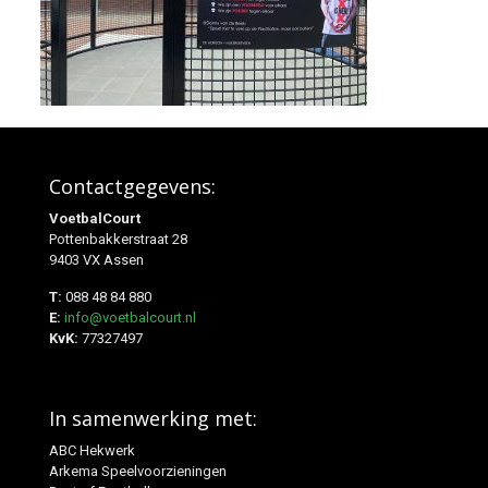
Contactgegevens:
VoetbalCourt
Pottenbakkerstraat 28
9403 VX Assen
T:
088 48 84 880
E:
info@voetbalcourt.nl
KvK:
77327497
In samenwerking met:
ABC Hekwerk
Arkema Speelvoorzieningen