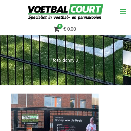
0
€ 0,00
foto donny 3