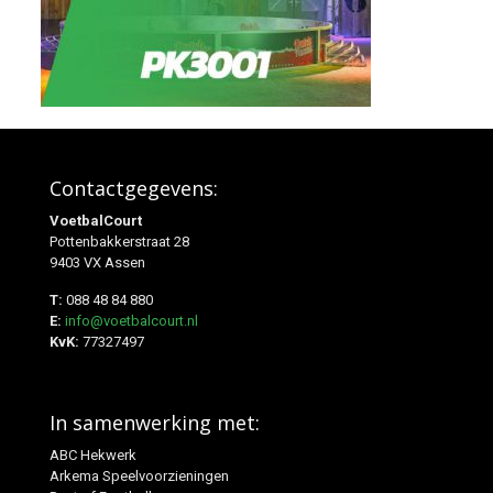
Contactgegevens:
VoetbalCourt
Pottenbakkerstraat 28
9403 VX Assen
T:
088 48 84 880
E:
info@voetbalcourt.nl
KvK:
77327497
In samenwerking met:
ABC Hekwerk
Arkema Speelvoorzieningen