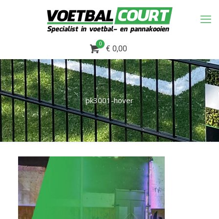
0
€ 0,00
pk3001-hover