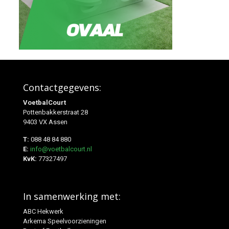
Contactgegevens:
VoetbalCourt
Pottenbakkerstraat 28
9403 VX Assen
T:
088 48 84 880
E:
info@voetbalcourt.nl
KvK:
77327497
In samenwerking met:
ABC Hekwerk
Arkema Speelvoorzieningen