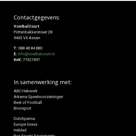
Contactgegevens:
VoetbalCourt
Pottenbakkerstraat 28
9403 VX Assen
T:
088 48 84 880
E:
info@voetbalcourt.nl
KvK:
77327497
In samenwerking met:
ABC Hekwerk
Arkema Speelvoorzieningen
Best of Football
Bronsport
Dutchpanna
Europe Grass
Heblad
Ras Sports Equipments