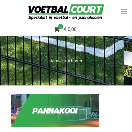
0
€ 0,00
pannakooi hover