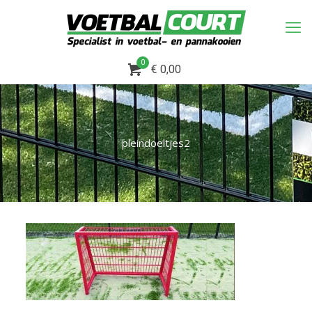
0
€ 0,00
pleindoeltjes2