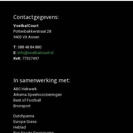
Contactgegevens:
VoetbalCourt
Pottenbakkerstraat 28
9403 VX Assen
T:
088 48 84 880
E:
info@voetbalcourt.nl
KvK:
77327497
In samenwerking met:
ABC Hekwerk
Arkema Speelvoorzieningen
Best of Football
Bronsport
Dutchpanna
Europe Grass
Heblad
Ras Sports Equipments