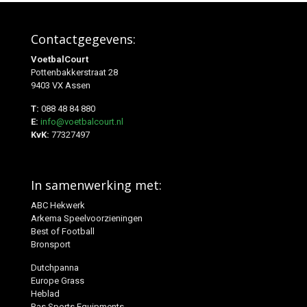
Contactgegevens:
VoetbalCourt
Pottenbakkerstraat 28
9403 VX Assen
T:
088 48 84 880
E:
info@voetbalcourt.nl
KvK:
77327497
In samenwerking met:
ABC Hekwerk
Arkema Speelvoorzieningen
Best of Football
Bronsport
Dutchpanna
Europe Grass
Heblad
Ras Sports Equipments