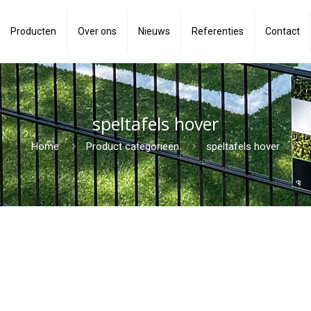
Producten
Over ons
Nieuws
Referenties
Contact
speltafels hover
Home
Product categorieën
speltafels hover