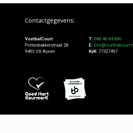
Contactgegevens:
VoetbalCourt
T:
088 48 84 880
Pottenbakkerstraat 28
E:
info@voetbalcourt.n
9403 VX Assen
KvK:
77327497