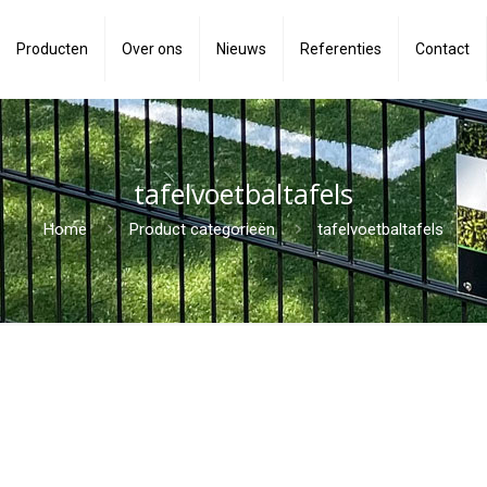
Producten
Over ons
Nieuws
Referenties
Contact
tafelvoetbaltafels
Home
Product categorieën
tafelvoetbaltafels