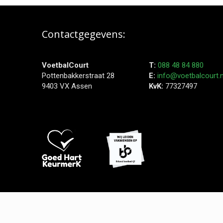
Contactgegevens:
VoetbalCourt
T:
088 48 84 880
Pottenbakkerstraat 28
E:
info@voetbalcourt.n
9403 VX Assen
KvK:
77327497