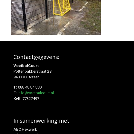
Contactgegevens:
VoetbalCourt
Pottenbakkerstraat 28
9403 VX Assen
T:
088 48 84 880
E:
info@voetbalcourt.nl
KvK:
77327497
In samenwerking met:
ABC Hekwerk