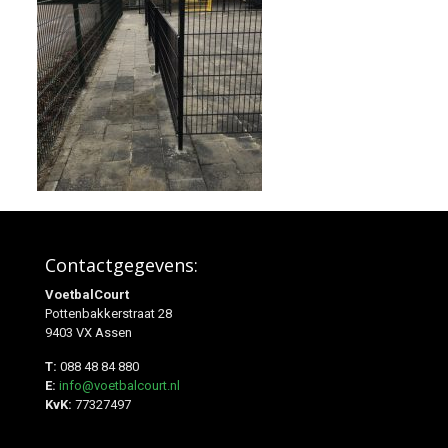
Contactgegevens:
VoetbalCourt
Pottenbakkerstraat 28
9403 VX Assen
T:
088 48 84 880
E:
info@voetbalcourt.nl
KvK:
77327497