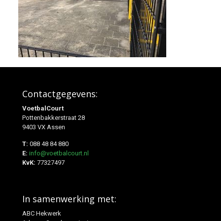
Contactgegevens:
VoetbalCourt
Pottenbakkerstraat 28
9403 VX Assen
T:
088 48 84 880
E:
info@voetbalcourt.nl
KvK:
77327497
In samenwerking met:
ABC Hekwerk