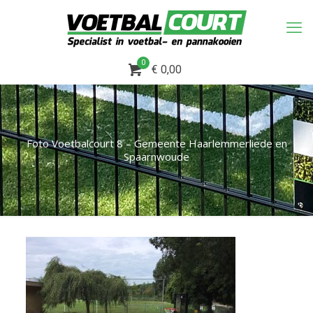
0
€ 0,00
Foto Voetbalcourt 8 – Gemeente Haarlemmerliede en
Spaarnwoude