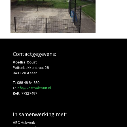
Contactgegevens:
VoetbalCourt
Pottenbakkerstraat 28
9403 VX Assen
T:
088 48 84 880
E:
info@voetbalcourt.nl
KvK:
77327497
In samenwerking met:
ABC Hekwerk