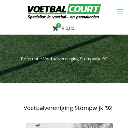
0
€ 0,00
Referentie Voetbalvereniging Stompwijk ’92
Voetbalvereniging Stompwijk '92