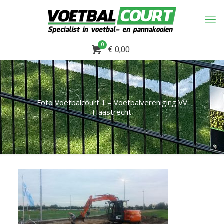
0
€ 0,00
Foto Voetbalcourt 1 – Voetbalvereniging VV
Haastrecht