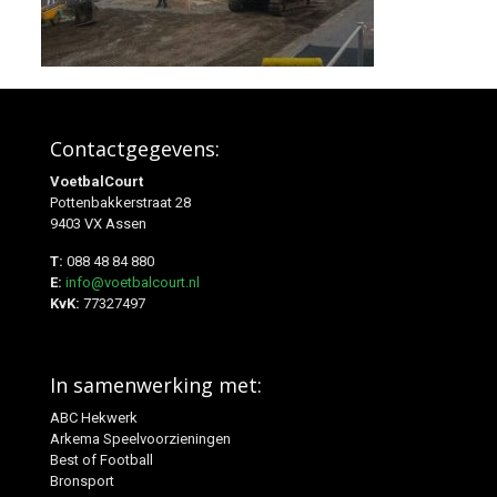
Contactgegevens:
VoetbalCourt
Pottenbakkerstraat 28
9403 VX Assen
T:
088 48 84 880
E:
info@voetbalcourt.nl
KvK:
77327497
In samenwerking met:
ABC Hekwerk
Arkema Speelvoorzieningen
Best of Football
Bronsport