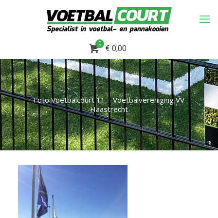
0
€ 0,00
Foto Voetbalcourt 11 – Voetbalvereniging VV
Haastrecht