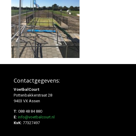
Contactgegevens:
VoetbalCourt
Pottenbakkerstraat 28
9403 VX Assen
T:
088 48 84 880
E:
info@voetbalcourt.nl
KvK:
77327497