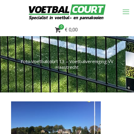
0
€ 0,00
Foto Voetbalcourt 13 – Voetbalvereniging VV
Haastrecht