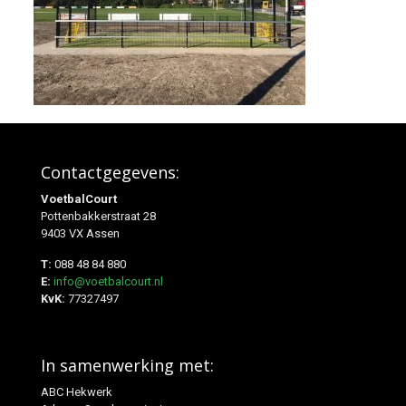
Contactgegevens:
VoetbalCourt
Pottenbakkerstraat 28
9403 VX Assen
T:
088 48 84 880
E:
info@voetbalcourt.nl
KvK:
77327497
In samenwerking met:
ABC Hekwerk