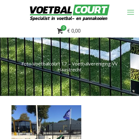
0
€ 0,00
Foto Voetbalcourt 17 – Voetbalvereniging VV
Haastrecht