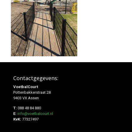
Contactgegevens:
VoetbalCourt
Pottenbakkerstraat 28
9403 VX Assen
T:
088 48 84 880
E:
info@voetbalcourt.nl
KvK:
77327497