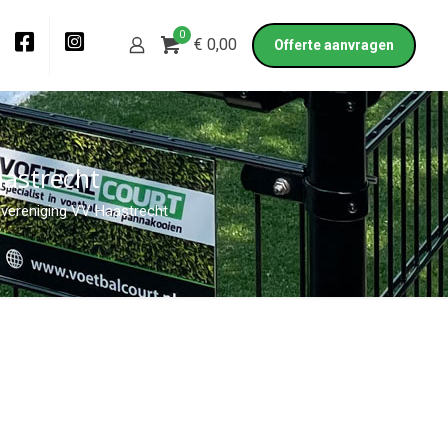
0
€ 0,00
Offerte aanvragen
aastrecht
lvereniging VV Haastrecht