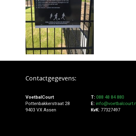
Contactgegevens:
VoetbalCourt
T:
088 48 84 880
Pottenbakkerstraat 28
E:
info@voetbalcourt.n
9403 VX Assen
KvK:
77327497