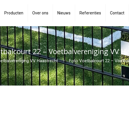
Producten
Over ons
Nieuws
Referenties
Contact
tbalcourt 22 – Voetbalvereniging VV H
oetbalvereniging VV Haastrecht
Foto Voetbalcourt 22 – Voetba