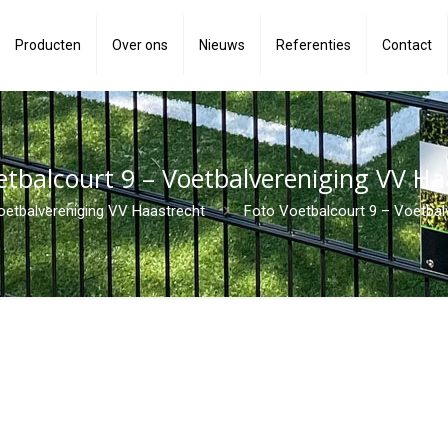
Producten
Over ons
Nieuws
Referenties
Contact
etbalcourt 9 – Voetbalvereniging VV Ha
oetbalvereniging VV Haastrecht
Foto Voetbalcourt 9 – Voetbal