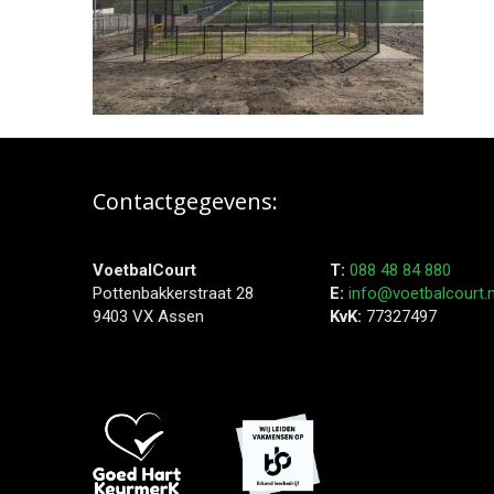
Contactgegevens:
VoetbalCourt
T:
088 48 84 880
Pottenbakkerstraat 28
E:
info@voetbalcourt.n
9403 VX Assen
KvK:
77327497