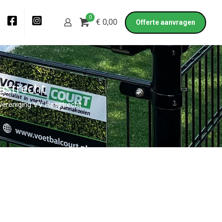
0
€ 0,00
Offerte aanvragen
astrecht
vereniging VV Haastrecht