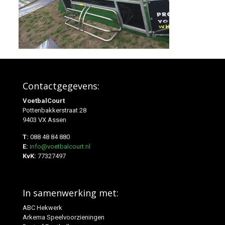
Contactgegevens:
VoetbalCourt
Pottenbakkerstraat 28
9403 VX Assen
T:
088 48 84 880
E:
info@voetbalcourt.nl
KvK:
77327497
In samenwerking met:
ABC Hekwerk
Arkema Speelvoorzieningen